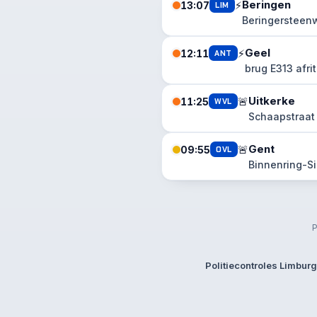
Beringen
⚡
13:07
LIM
Beringersteen
Geel
⚡
12:11
ANT
brug E313 afri
Uitkerke
🚨
11:25
WVL
Schaapstraat
Gent
🚨
09:55
OVL
Binnenring-Si
P
Politiecontroles Limburg