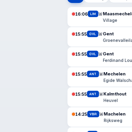
Maasmechel
🚨
16:06
LIM
Village
Gent
🚨
15:55
OVL
Groenevalleil
Gent
🚨
15:55
OVL
Ferdinand Lo
Mechelen
🚨
15:55
ANT
Egide Walscha
Kalmthout
🚨
15:55
ANT
Heuvel
Machelen
🚨
14:25
VBR
Rijksweg