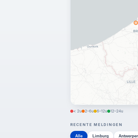
< 2u
2–6u
6–12u
12–24u
RECENTE MELDINGEN
Alle
Limburg
Antwerpe