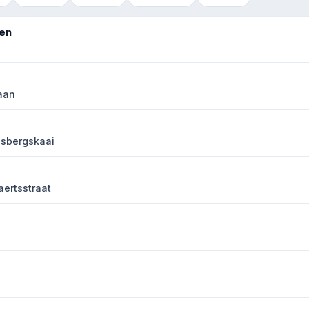
en
aan
usbergskaai
ertsstraat