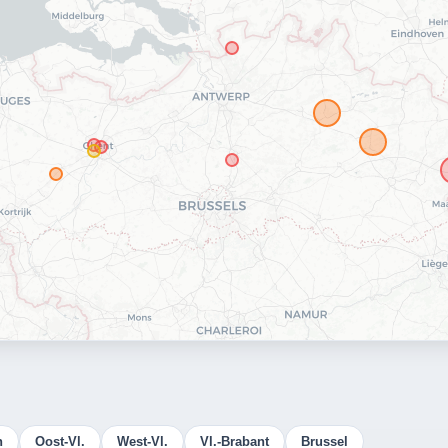
n
Oost-Vl.
West-Vl.
Vl.-Brabant
Brussel