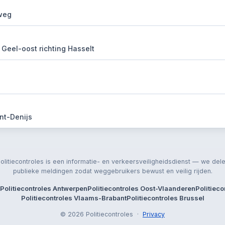
weg
t Geel-oost richting Hasselt
nt-Denijs
olitiecontroles is een informatie- en verkeersveiligheidsdienst — we del
publieke meldingen zodat weggebruikers bewust en veilig rijden.
Politiecontroles Antwerpen
Politiecontroles Oost-Vlaanderen
Politiec
Politiecontroles Vlaams-Brabant
Politiecontroles Brussel
© 2026 Politiecontroles ·
Privacy