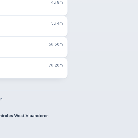
4u 8m
5u 4m
5u 50m
7u 20m
en
ontroles West-Vlaanderen