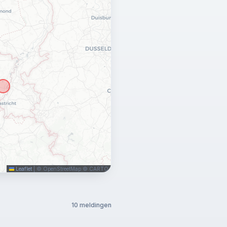
Leaflet
|
© OpenStreetMap © CARTO
10 meldingen