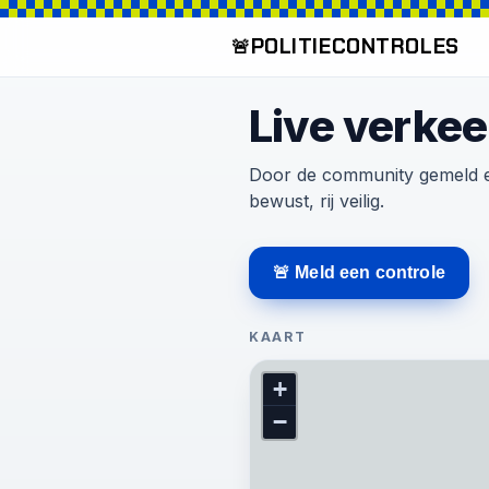
POLITIE
CONTROLES
🚨
Live verke
Door de community gemeld en
bewust, rij veilig.
🚨 Meld een controle
KAART
+
−