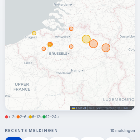
Leaflet
|
© OpenStreetMap © CARTO
< 2u
2–6u
6–12u
12–24u
RECENTE MELDINGEN
10 meldingen