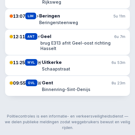
Rijksweg
Beringen
⚡
13:07
LIM
5u 11m
Beringersteenweg
Geel
⚡
12:11
ANT
6u 7m
brug E313 afrit Geel-oost richting
Hasselt
Uitkerke
🚨
11:25
WVL
6u 53m
Schaapstraat
Gent
🚨
09:55
OVL
8u 23m
Binnenring-Sint-Denijs
Politiecontroles is een informatie- en verkeersveiligheidsdienst —
we delen publieke meldingen zodat weggebruikers bewust en veilig
rijden.