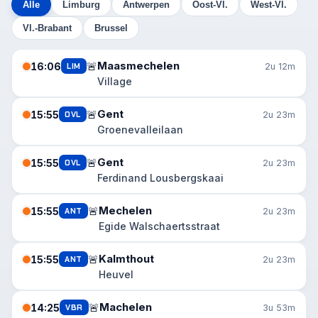
Alle
Limburg
Antwerpen
Oost-Vl.
West-Vl.
Vl.-Brabant
Brussel
Maasmechelen
🚨
16:06
LIM
2u 12m
Village
Gent
🚨
15:55
OVL
2u 23m
Groenevalleilaan
Gent
🚨
15:55
OVL
2u 23m
Ferdinand Lousbergskaai
Mechelen
🚨
15:55
ANT
2u 23m
Egide Walschaertsstraat
Kalmthout
🚨
15:55
ANT
2u 23m
Heuvel
Machelen
🚨
14:25
VBR
3u 53m