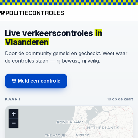
POLITIE
CONTROLES
🚨
Live verkeerscontroles
in
Vlaanderen
Door de community gemeld en gecheckt. Weet waar
de controles staan — rij bewust, rij veilig.
🚨 Meld een controle
KAART
10 op de kaart
+
−