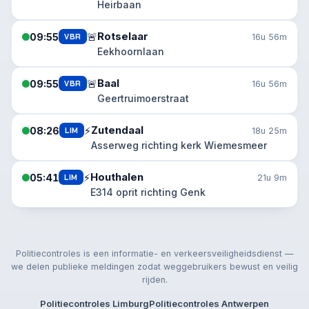
Heirbaan
Rotselaar
🚨
09:55
VBR
16u 56m
Eekhoornlaan
Baal
🚨
09:55
VBR
16u 56m
Geertruimoerstraat
Zutendaal
⚡
08:26
LIM
18u 25m
Asserweg richting kerk Wiemesmeer
Houthalen
⚡
05:41
LIM
21u 9m
E314 oprit richting Genk
Politiecontroles is een informatie- en verkeersveiligheidsdienst —
we delen publieke meldingen zodat weggebruikers bewust en veilig
rijden.
Politiecontroles Limburg
Politiecontroles Antwerpen