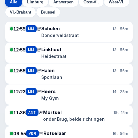
Alle
Limburg
Antwerpen
Oost-Vl.
West-Vl.
Vl.-Brabant
Brussel
Schulen
🚨
12:55
LIM
13u 56m
Donderveldstraat
Linkhout
🚨
12:55
LIM
13u 56m
Heidestraat
Halen
🚨
12:55
LIM
13u 56m
Sportlaan
Heers
🚨
12:23
LIM
14u 28m
My Gym
Mortsel
🚨
11:36
ANT
15u 15m
onder Brug, beide richtingen
Rotselaar
🚨
09:55
VBR
16u 56m