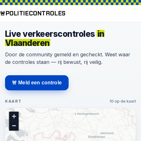
POLITIE
CONTROLES
🚨
Live verkeerscontroles
in
Vlaanderen
Door de community gemeld en gecheckt. Weet waar
de controles staan — rij bewust, rij veilig.
🚨 Meld een controle
KAART
10 op de kaart
+
−