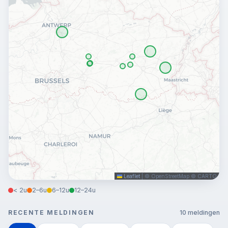
Leaflet
|
© OpenStreetMap © CARTO
< 2u
2–6u
6–12u
12–24u
RECENTE MELDINGEN
10 meldingen