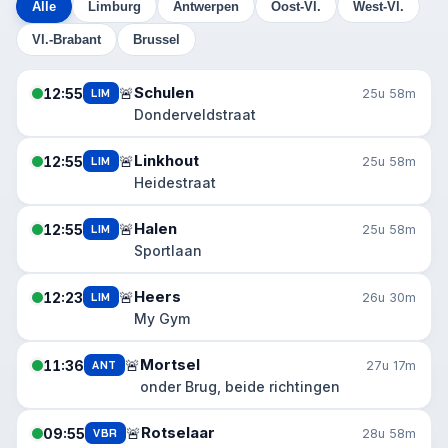
Alle
Limburg
Antwerpen
Oost-Vl.
West-Vl.
Vl.-Brabant
Brussel
Schulen
🚨
12:55
LIM
25u 58m
Donderveldstraat
Linkhout
🚨
12:55
LIM
25u 58m
Heidestraat
Halen
🚨
12:55
LIM
25u 58m
Sportlaan
Heers
🚨
12:23
LIM
26u 30m
My Gym
Mortsel
🚨
11:36
ANT
27u 17m
onder Brug, beide richtingen
Rotselaar
🚨
09:55
VBR
28u 58m