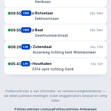
Heirbaan
Rotselaar
🚨
09:55
VBR
28u 58m
Eekhoornlaan
Baal
🚨
09:55
VBR
28u 58m
Geertruimoerstraat
Zutendaal
⚡
08:26
LIM
30u 27m
Asserweg richting kerk Wiemesmeer
Houthalen
⚡
05:41
LIM
33u 12m
E314 oprit richting Genk
Politiecontroles is een informatie- en verkeersveiligheidsdienst —
we delen publieke meldingen zodat weggebruikers bewust en veilig
rijden.
Politiecontroles Limburg
Politiecontroles Antwerpen