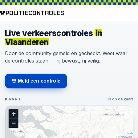
POLITIE
CONTROLES
🚨
Live verkeerscontroles
in
Vlaanderen
Door de community gemeld en gecheckt. Weet waar
de controles staan — rij bewust, rij veilig.
🚨 Meld een controle
KAART
10 op de kaart
+
−