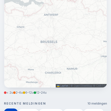
Leaflet
|
© OpenStreetMap © CARTO
< 2u
2–6u
6–12u
12–24u
RECENTE MELDINGEN
10 meldingen